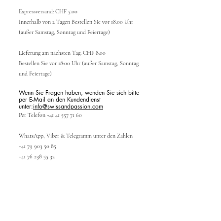
Expressversand: CHF 5.00
Innerhalb von 2 Tagen Bestellen Sie vor 18:00 Uhr
(außer Samstag, Sonntag und Feiertage)
Lieferung am nächsten Tag: CHF 8.00
Bestellen Sie vor 18:00 Uhr (außer Samstag, Sonntag
und Feiertage)
Wenn Sie Fragen haben, wenden Sie sich bitte
per E-Mail an den Kundendienst
unter:
info@swissandpassion.com
Per Telefon
+41 41 557 71 60
WhatsApp, Viber & Telegramm unter den Zahlen
+41 79 903 50 85
+41 76 238 55 32
KUNDENDIENST
Anmelden/Konto
erstellen