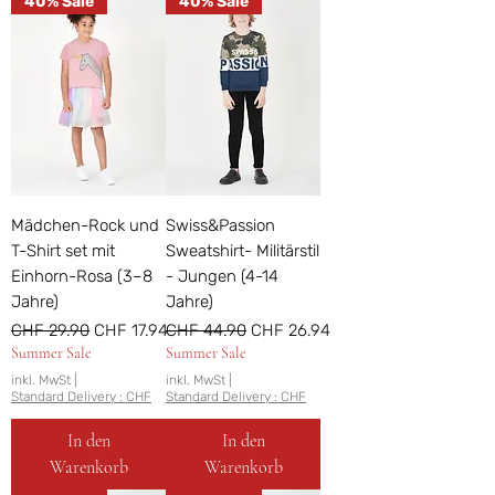
40% Sale
40% Sale
Mädchen-Rock und
Swiss&Passion
T-Shirt set mit
Sweatshirt- Militärstil
Einhorn-Rosa (3–8
- Jungen (4-14
Jahre)
Jahre)
Standardpreis
Sale-Preis
Standardpreis
Sale-Preis
CHF 29.90
CHF 17.94
CHF 44.90
CHF 26.94
Summer Sale
Summer Sale
inkl. MwSt
|
inkl. MwSt
|
Standard Delivery : CHF
Standard Delivery : CHF
In den
In den
Warenkorb
Warenkorb