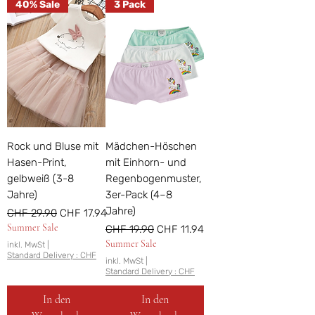
40% Sale
3 Pack
Rock und Bluse mit
Mädchen-Höschen
Hasen-Print,
mit Einhorn- und
gelbweiß (3-8
Regenbogenmuster,
Jahre)
3er-Pack (4–8
Jahre)
Standardpreis
Sale-Preis
CHF 29.90
CHF 17.94
Summer Sale
Standardpreis
Sale-Preis
CHF 19.90
CHF 11.94
Summer Sale
inkl. MwSt
|
Standard Delivery : CHF
inkl. MwSt
|
Standard Delivery : CHF
In den
In den