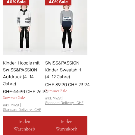
40% Sale
40% Sale
Kinder-Hoodie mit
SWISS&PASSION
SWISS&PASSION-
Kinder-Sweatshirt
Aufdruck (4–14
(4–12 Jahre)
Jahre)
Standardpreis
Sale-Preis
CHF 39.90
CHF 23.94
Summer Sale
Standardpreis
Sale-Preis
CHF 44.90
CHF 26.94
Summer Sale
inkl. MwSt
|
Standard Delivery : CHF
inkl. MwSt
|
Standard Delivery : CHF
In den
In den
Warenkorb
Warenkorb