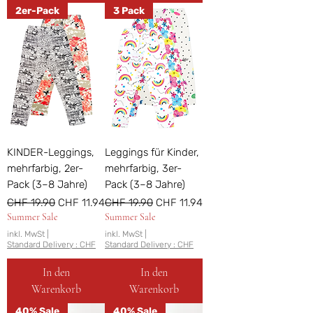
2er-Pack
3 Pack
KINDER-Leggings,
Leggings für Kinder,
mehrfarbig, 2er-
mehrfarbig, 3er-
Pack (3–8 Jahre)
Pack (3–8 Jahre)
Standardpreis
Sale-Preis
Standardpreis
Sale-Preis
CHF 19.90
CHF 11.94
CHF 19.90
CHF 11.94
Summer Sale
Summer Sale
inkl. MwSt
|
inkl. MwSt
|
Standard Delivery : CHF
Standard Delivery : CHF
In den
In den
Warenkorb
Warenkorb
40% Sale
40% Sale