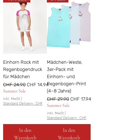
Einhorn Rock mit
Mädchen-Weste,
Regenbogendruck
3er-Pack mit
für Mädchen
Einhorn- und
Regenbogen-Print
Standardpreis
Sale-Preis
CHF 24.90
CHF 14.94
(4–8 Jahre)
Summer Sale
Standardpreis
Sale-Preis
CHF 29.90
CHF 17.94
inkl. MwSt
|
Standard Delivery : CHF
Summer Sale
inkl. MwSt
|
Standard Delivery : CHF
In den
In den
Warenkorb
Warenkorb