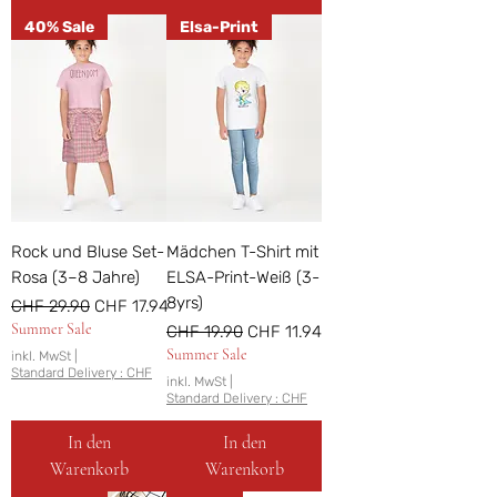
40% Sale
Elsa-Print
Rock und Bluse Set-
Mädchen T-Shirt mit
Rosa (3–8 Jahre)
ELSA-Print-Weiß (3-
8yrs)
Standardpreis
Sale-Preis
CHF 29.90
CHF 17.94
Summer Sale
Standardpreis
Sale-Preis
CHF 19.90
CHF 11.94
Summer Sale
inkl. MwSt
|
Standard Delivery : CHF
inkl. MwSt
|
Standard Delivery : CHF
In den
In den
Warenkorb
Warenkorb