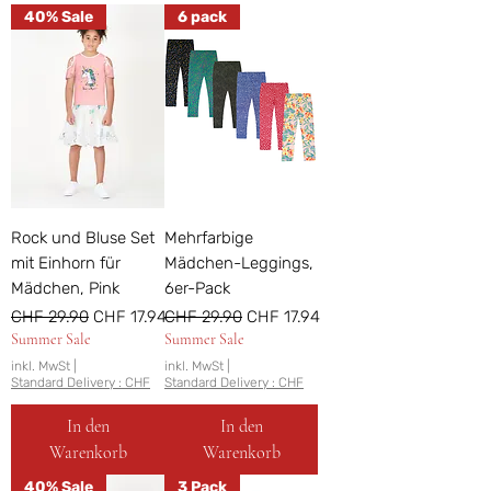
40% Sale
6 pack
Rock und Bluse Set
Mehrfarbige
mit Einhorn für
Mädchen-Leggings,
Mädchen, Pink
6er-Pack
Standardpreis
Sale-Preis
Standardpreis
Sale-Preis
CHF 29.90
CHF 17.94
CHF 29.90
CHF 17.94
Summer Sale
Summer Sale
inkl. MwSt
|
inkl. MwSt
|
Standard Delivery : CHF
Standard Delivery : CHF
In den
In den
Warenkorb
Warenkorb
40% Sale
3 Pack