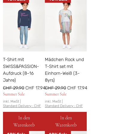
T-Shirt mit
Mädchen Rock und
SWISS&PASSION-
T-Shirt set mit
Aufdruck (8–16
Einhorn-Weiß (3-
Jahre)
8yrs)
Standardpreis
Sale-Preis
Standardpreis
Sale-Preis
CHF 29.90
CHF 17.94
CHF 29.90
CHF 17.94
Summer Sale
Summer Sale
inkl. MwSt
|
inkl. MwSt
|
Standard Delivery : CHF
Standard Delivery : CHF
In den
In den
Warenkorb
Warenkorb