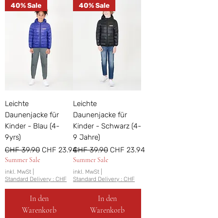
40% Sale
40% Sale
Leichte
Leichte
Daunenjacke für
Daunenjacke für
Kinder - Blau (4-
Kinder - Schwarz (4-
9yrs)
9 Jahre)
Standardpreis
Sale-Preis
Standardpreis
Sale-Preis
CHF 39.90
CHF 23.94
CHF 39.90
CHF 23.94
Summer Sale
Summer Sale
inkl. MwSt
|
inkl. MwSt
|
Standard Delivery : CHF
Standard Delivery : CHF
In den
In den
Warenkorb
Warenkorb