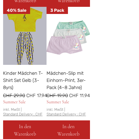
Warenkorb
Warenkorb
40% Sale
3 Pack
Kinder Mädchen T-
Mädchen-Slip mit
Shirt Set Gelb (3-
Einhorn-Print, 3er-
8yrs)
Pack (4–8 Jahre)
Standardpreis
Sale-Preis
Standardpreis
Sale-Preis
CHF 29.90
CHF 17.94
CHF 19.90
CHF 11.94
Summer Sale
Summer Sale
inkl. MwSt
|
inkl. MwSt
|
Standard Delivery : CHF
Standard Delivery : CHF
In den
In den
Warenkorb
Warenkorb