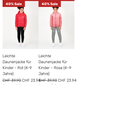
40% Sale
40% Sale
Leichte
Leichte
Daunenjacke für
Daunenjacke für
Kinder - Rot (4-9
Kinder – Rosa (4–9
Jahre)
Jahre)
Standardpreis
Sale-Preis
Standardpreis
Sale-Preis
CHF 39.90
CHF 23.94
CHF 39.90
CHF 23.94
Summer Sale
Summer Sale
inkl. MwSt
|
inkl. MwSt
|
Standard Delivery : CHF
Standard Delivery : CHF
In den
In den
Warenkorb
Warenkorb