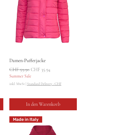
Schnellansicht
Damen-Pufferjacke
Standardpreis
Sale-Preis
CHF 59.90
CHF 35.94
Summer Sale
inkl. MwSt
|
Standard Delivery : CHF
In den Warenkorb
Made in Italy