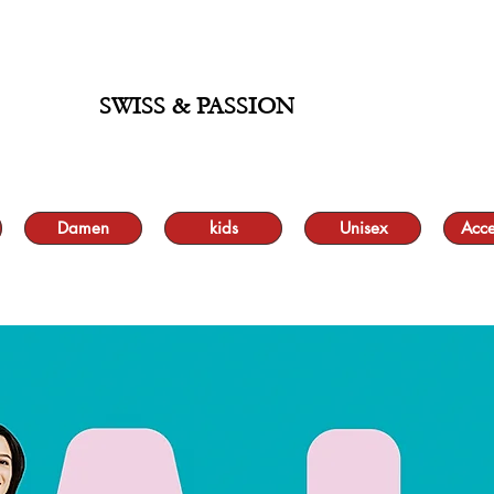
 BIS ZU 70 % UND KOSTENLOSER LIEFERUNG MINIMUM ORDER 99.90
SWISS & PASSION
Damen
kids
Unisex
Acce