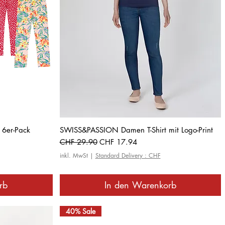
Schnellansicht
 6er-Pack
SWISS&PASSION Damen T-Shirt mit Logo-Print
Standardpreis
Sale-Preis
CHF 29.90
CHF 17.94
inkl. MwSt
|
Standard Delivery : CHF
rb
In den Warenkorb
40% Sale