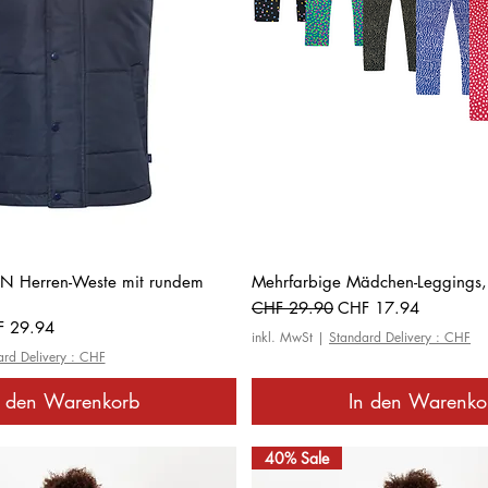
Schnellansicht
Schnellansicht
 Herren-Weste mit rundem
Mehrfarbige Mädchen-Leggings,
Standardpreis
Sale-Preis
CHF 29.90
CHF 17.94
-Preis
 29.94
inkl. MwSt
|
Standard Delivery : CHF
ard Delivery : CHF
n den Warenkorb
In den Warenko
40% Sale