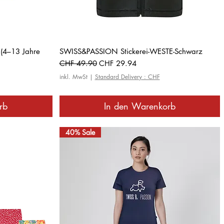
Schnellansicht
t (4–13 Jahre
SWISS&PASSION Stickerei-WESTE-Schwarz
Standardpreis
Sale-Preis
CHF 49.90
CHF 29.94
inkl. MwSt
|
Standard Delivery : CHF
rb
In den Warenkorb
40% Sale