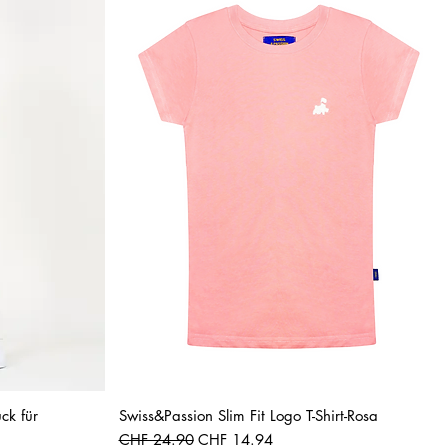
Schnellansicht
ck für
Swiss&Passion Slim Fit Logo T-Shirt-Rosa
Standardpreis
Sale-Preis
CHF 24.90
CHF 14.94