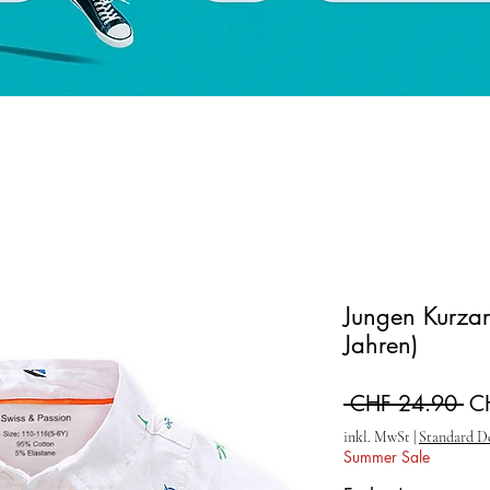
Jungen Kurzar
Jahren)
St
 CHF 24.90 
C
inkl. MwSt
|
Standard D
Summer Sale