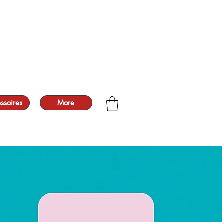
ssoires
More