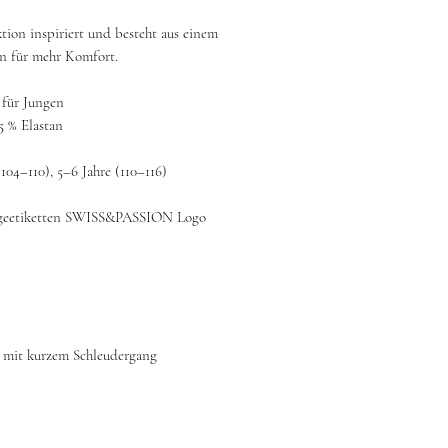
tion inspiriert und besteht aus einem
an für mehr Komfort.
 für Jungen
5 % Elastan
104–110), 5–6 Jahre (110–116)
eetiketten SWISS&PASSION Logo
 mit kurzem Schleudergang