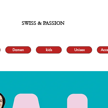
 BIS ZU 70 % UND KOSTENLOSER LIEFERUNG MINIMUM ORDER 99.90
SWISS & PASSION
Damen
kids
Unisex
Acce