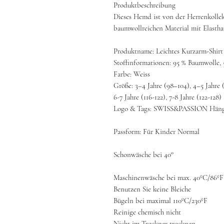
Produktbeschreibung
Dieses Hemd ist von der Herrenkollek
baumwollreichen Material mit Elasth
Produktname: Leichtes Kurzarm-Shirt
Stoffinformationen: 95 % Baumwolle, 
Farbe: Weiss
Größe: 3–4 Jahre (98–104), 4–5 Jahre (
6-7 Jahre (116-122), 7-8 Jahre (122-128)
Logo & Tags: SWISS&PASSION Häng
Passform: Für Kinder Normal
Schonwäsche bei 40°
Maschinenwäsche bei max. 40ºC/86ºF
Benutzen Sie keine Bleiche
Bügeln bei maximal 110ºC/230ºF
Reinige chemisch nicht
Nicht im Trockner trocknen