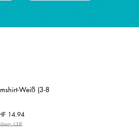
mshirt-Weiß (3-8
andardpreis
Sale-Preis
HF 14.94
elivery : CHF