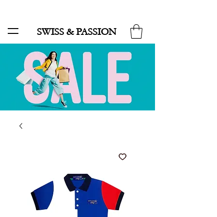
SALE BIS ZU 70 % UND KOSTENLOSER LIEFERUNG MINIMUM ORDER 99.90
SWISS & PASSION