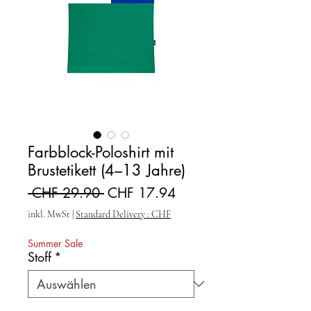
Farbblock-Poloshirt mit
Brustetikett (4–13 Jahre)
Standardpreis
Sale-Preis
 CHF 29.90 
CHF 17.94
inkl. MwSt
|
Standard Delivery : CHF
Summer Sale
Stoff
*