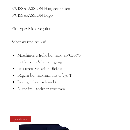
SWISS&PASSION Hängeetiketten
SWISS&PASSION Logo
Fit Type:
Kids Regulär
Schonwäsche bei 40°
Maschinenwäsche bei max. 40ºC/86ºF
mit kurzem Schleudergang
Benutzen Sie keine Bleiche
Bügeln bei maximal 110ºC/230ºF
Reinige chemisch nicht
Nicht im Trockner trocknen
5er-Pack
4 pack