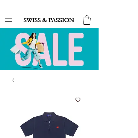
SALE BIS ZU 70 % UND KOSTENLOSER LIEFERUNG MINIMUM ORDER 99.90
SWISS & PASSION