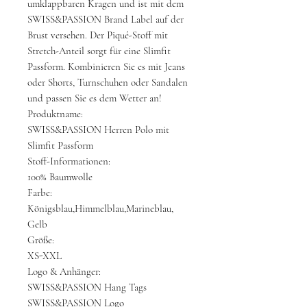
umklappbaren Kragen und ist mit dem
SWISS&PASSION Brand Label auf der
Brust versehen. Der Piqué-Stoff mit
Stretch-Anteil sorgt für eine Slimfit
Passform. Kombinieren Sie es mit Jeans
oder Shorts, Turnschuhen oder Sandalen
und passen Sie es dem Wetter an!
Produktname:
SWISS&PASSION Herren Polo mit
Slimfit Passform
Stoff-Informationen:
100% Baumwolle
Farbe:
Königsblau,Himmelblau,Marineblau,
Gelb
Größe:
XS-XXL
Logo & Anhänger:
SWISS&PASSION Hang Tags
SWISS&PASSION Logo