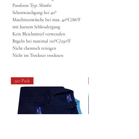
Passform Typ: Slimfit
Schonwaschgang bei 40°
Maschinenwäsche bei max. 40ºC/86ºF
mit kurzem Schleudergang
Kein Bleichmittel verwenden
Bügeln bei maximal 110ºC/230ºF
Nicht chemisch reinigen
Nicht im Trockner trocknen
5er-Pack
4 pack