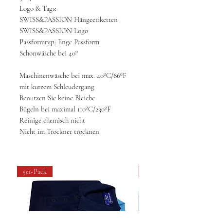
Logo & Tags:
SWISS&PASSION Hängeetiketten
SWISS&PASSION Logo
Passformtyp: Enge Passform
Schonwäsche bei 40°
Maschinenwäsche bei max. 40ºC/86ºF
mit kurzem Schleudergang
Benutzen Sie keine Bleiche
Bügeln bei maximal 110ºC/230ºF
Reinige chemisch nicht
Nicht im Trockner trocknen
5er-Pack
4 pack