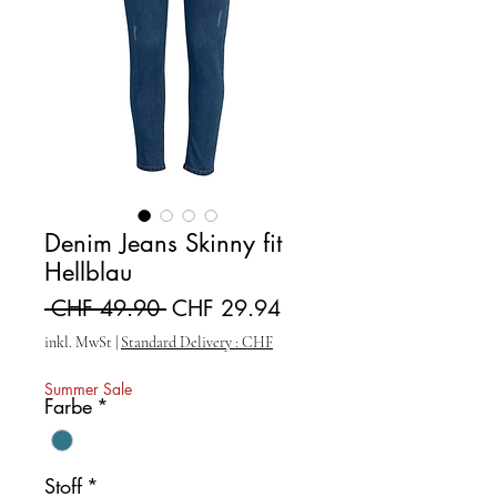
Denim Jeans Skinny fit
Hellblau
Standardpreis
Sale-Preis
 CHF 49.90 
CHF 29.94
inkl. MwSt
|
Standard Delivery : CHF
Summer Sale
Farbe
*
Stoff
*