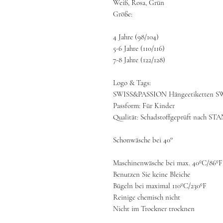
Weiß, Rosa, Grün
Größe:
4 Jahre (98/104)
5-6 Jahre (110/116)
7-8 Jahre (122/128)
Logo & Tags:
SWISS&PASSION Hängeetiketten 
Passform: Für Kinder
Qualität: Schadstoffgeprüft nach
Schonwäsche bei 40°
Maschinenwäsche bei max. 40ºC/86ºF
Benutzen Sie keine Bleiche
Bügeln bei maximal 110ºC/230ºF
Reinige chemisch nicht
Nicht im Trockner trocknen