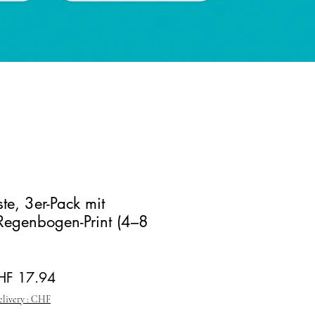
e, 3er-Pack mit
Regenbogen-Print (4–8
andardpreis
Sale-Preis
HF 17.94
elivery : CHF