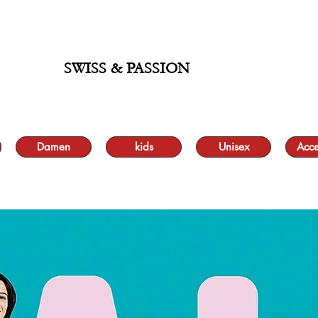
 BIS ZU 70 % UND KOSTENLOSER LIEFERUNG MINIMUM ORDER 99.90
SWISS & PASSION
Damen
kids
Unisex
Acce