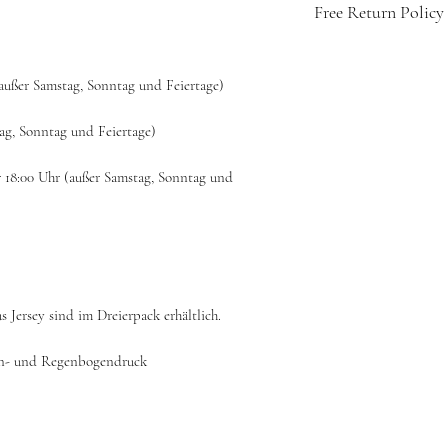
Free Return Policy
🇨🇭
Swiss-design
👕
Soft, breathable
(außer Samstag, Sonntag und Feiertage)
💧
Easy care: mach
🔁
14-day hassle-fr
tag, Sonntag und Feiertage)
🚚
Free shipping w
r 18:00 Uhr (außer Samstag, Sonntag und
Jersey sind im Dreierpack erhältlich.
rn- und Regenbogendruck