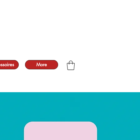
ssoires
More