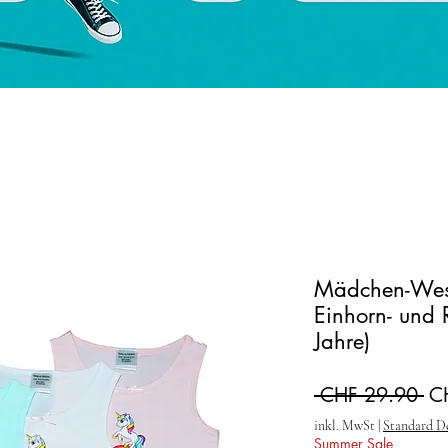
Mädchen-West
Einhorn- und 
Jahre)
St
 CHF 29.90 
C
inkl. MwSt
|
Standard D
Summer Sale