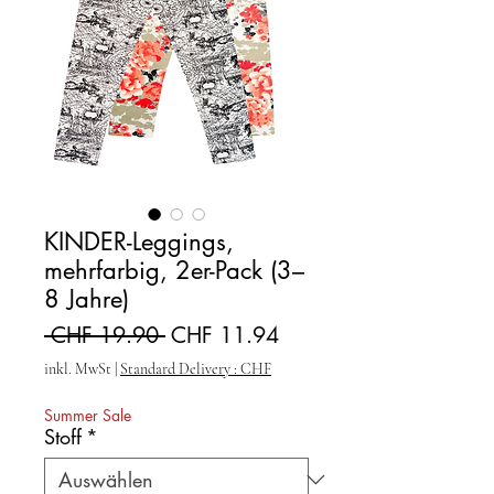
KINDER-Leggings,
mehrfarbig, 2er-Pack (3–
8 Jahre)
Standardpreis
Sale-Preis
 CHF 19.90 
CHF 11.94
inkl. MwSt
|
Standard Delivery : CHF
Summer Sale
Stoff
*