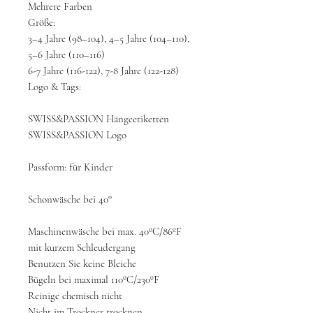
Mehrere Farben
Größe:
3–4 Jahre (98–104), 4–5 Jahre (104–110),
5–6 Jahre (110–116)
6-7 Jahre (116-122), 7-8 Jahre (122-128)
Logo & Tags:
SWISS&PASSION Hängeetiketten
SWISS&PASSION Logo
Passform: für Kinder
Schonwäsche bei 40°
Maschinenwäsche bei max. 40ºC/86ºF
mit kurzem Schleudergang
Benutzen Sie keine Bleiche
Bügeln bei maximal 110ºC/230ºF
Reinige chemisch nicht
Nicht im Trockner trocknen