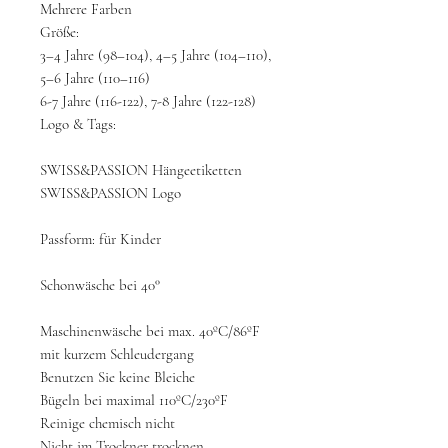
Mehrere Farben
Größe:
3–4 Jahre (98–104), 4–5 Jahre (104–110),
5–6 Jahre (110–116)
6-7 Jahre (116-122), 7-8 Jahre (122-128)
Logo & Tags:
SWISS&PASSION Hängeetiketten
SWISS&PASSION Logo
Passform: für Kinder
Schonwäsche bei 40°
Maschinenwäsche bei max. 40ºC/86ºF
mit kurzem Schleudergang
Benutzen Sie keine Bleiche
Bügeln bei maximal 110ºC/230ºF
Reinige chemisch nicht
Nicht im Trockner trocknen