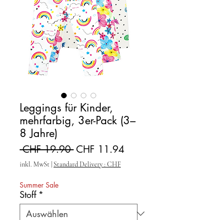
Leggings für Kinder,
mehrfarbig, 3er-Pack (3–
8 Jahre)
Standardpreis
Sale-Preis
 CHF 19.90 
CHF 11.94
inkl. MwSt
|
Standard Delivery : CHF
Summer Sale
Stoff
*