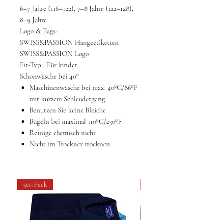
6–7 Jahre (116–122), 7–8 Jahre (122–128),
8–9 Jahre
Logo & Tags:
SWISS&PASSION Hängeetiketten
SWISS&PASSION Logo
Fit-Typ
: Für kinder
Schonwäsche bei 40°
Maschinenwäsche bei max. 40ºC/86ºF
mit kurzem Schleudergang
Benutzen Sie keine Bleiche
Bügeln bei maximal 110ºC/230ºF
Reinige chemisch nicht
Nicht im Trockner trocknen
5er-Pack
4 pack