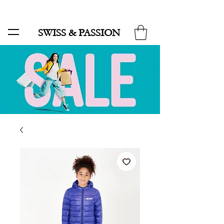
SALE BIS ZU 70 % UND KOSTENLOSER LIEFERUNG MINIMUM ORDER 99.90
SWISS & PASSION