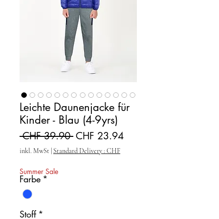
Leichte Daunenjacke für
Kinder - Blau (4-9yrs)
Standardpreis
Sale-Preis
 CHF 39.90 
CHF 23.94
inkl. MwSt
|
Standard Delivery : CHF
Summer Sale
Farbe
*
Stoff
*