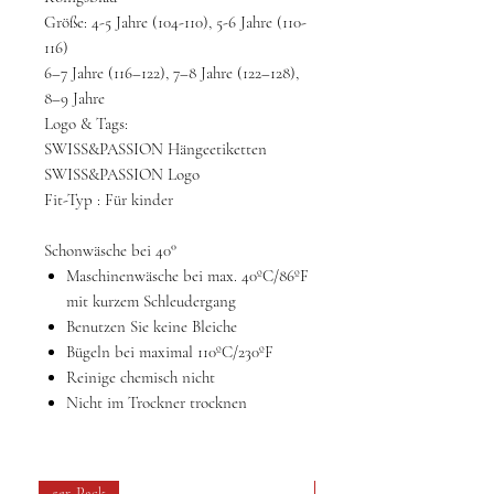
Größe: 4-5 Jahre (104-110), 5-6 Jahre (110-
116)
6–7 Jahre (116–122), 7–8 Jahre (122–128),
8–9 Jahre
Logo & Tags:
SWISS&PASSION Hängeetiketten
SWISS&PASSION Logo
Fit-Typ
: Für kinder
Schonwäsche bei 40°
Maschinenwäsche bei max. 40ºC/86ºF
mit kurzem Schleudergang
Benutzen Sie keine Bleiche
Bügeln bei maximal 110ºC/230ºF
Reinige chemisch nicht
Nicht im Trockner trocknen
5er-Pack
4 pack