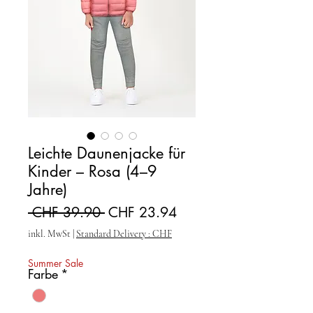
Leichte Daunenjacke für
Kinder – Rosa (4–9
Jahre)
Standardpreis
Sale-Preis
 CHF 39.90 
CHF 23.94
inkl. MwSt
|
Standard Delivery : CHF
Summer Sale
Farbe
*