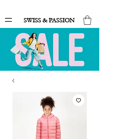
SALE BIS ZU 70 % UND KOSTENLOSER LIEFERUNG MINIMUM ORDER 99.90
SWISS & PASSION