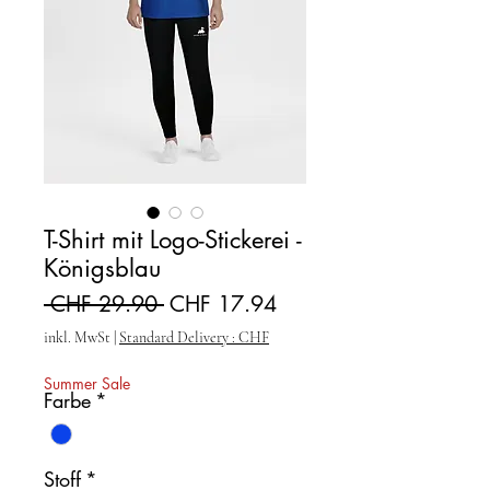
T-Shirt mit Logo-Stickerei -
Königsblau
Standardpreis
Sale-Preis
 CHF 29.90 
CHF 17.94
inkl. MwSt
|
Standard Delivery : CHF
Summer Sale
Farbe
*
Stoff
*