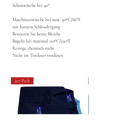
Schonwäsche bei 40°
Maschinenwäsche bei max. 40ºC/86ºF
mit kurzem Schleudergang
Benutzen Sie keine Bleiche
Bügeln bei maximal 110ºC/230ºF
Reinige chemisch nicht
Nicht im Trockner trocknen
5er-Pack
4 pack