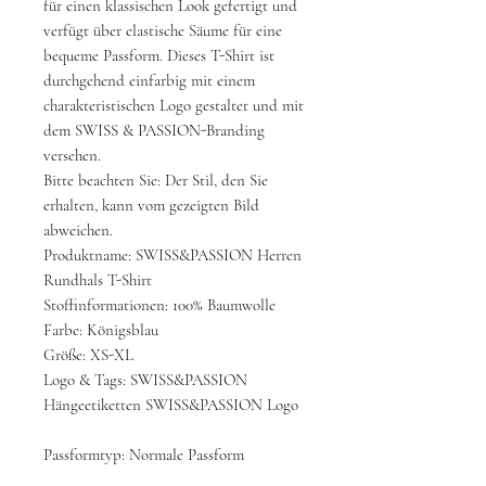
für einen klassischen Look gefertigt und
verfügt über elastische Säume für eine
bequeme Passform. Dieses T-Shirt ist
durchgehend einfarbig mit einem
charakteristischen Logo gestaltet und mit
dem SWISS & PASSION-Branding
versehen.
Bitte beachten Sie: Der Stil, den Sie
erhalten, kann vom gezeigten Bild
abweichen.
Produktname: SWISS&PASSION Herren
Rundhals T-Shirt
Stoffinformationen: 100% Baumwolle
Farbe: Königsblau
Größe: XS-XL
Logo & Tags: SWISS&PASSION
Hängeetiketten SWISS&PASSION Logo
Passformtyp: Normale Passform