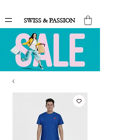
SALE BIS ZU 70 % UND KOSTENLOSER LIEFERUNG MINIMUM ORDER 99.90
SWISS & PASSION