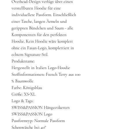
Overhead-Design verfügt über einen
verstellbaren Hoodie für eine
individuellere Passform. Einschließlich
einer Tasche, langen Ärmeln und
gerippten Bündchen und Saum - alle
Komponenten für den perfekten
Hoodie. Kein Hoodie wäre komplett
ohne ein Fasan-Logo, komplettiert in
echtem Signature-Stil.
Produktname:
Hergestellt in Italien Logo-Hoodie
Stoffinformationen: French Terry aus 100
% Baumwolle
Farbe: Königsblau
Größe: XS-XL
Logo & Tags:
SWISS&PASSION Hängeetiketten
SWISS&PASSION Logo
Passformtyp: Normale Passform
Schonwäsche bei 40°