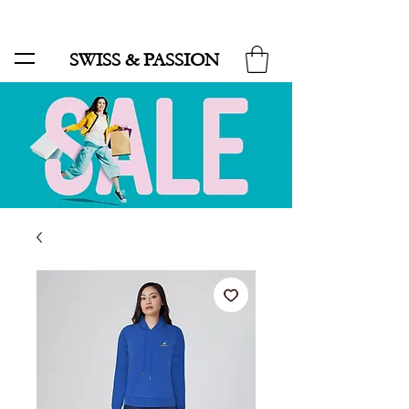
SALE BIS ZU 70 % UND KOSTENLOSER LIEFERUNG MINIMUM ORDER 99.90
SWISS & PASSION