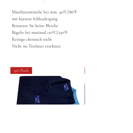
Maschinenwäsche bei max. 40ºC/86ºF
mit kurzem Schleudergang
Benutzen Sie keine Bleiche
Bügeln bei maximal 110ºC/230ºF
Reinige chemisch nicht
Nicht im Trockner trocknen
5er-Pack
4 pack