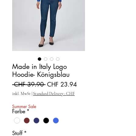
Made in Italy Logo
Hoodie- Königsblau
Standardpreis
Sale-Preis
 CHF 39.90 
CHF 23.94
inkl. MwSt
|
Standard Delivery : CHF
Summer Sale
Farbe
*
Stoff
*