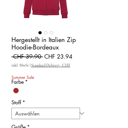
Hergestellt in Italien Zip
Hoodie-Bordeaux
Standardpreis
Sale-Preis
 CHF 39.90 
CHF 23.94
inkl. MwSt
|
Standard Delivery : CHF
Summer Sale
Farbe
*
Stoff
*
Größe
*