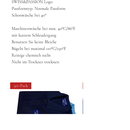
SWISS&PASSION Logo
Passformtyp: Normale Passform
Schonwäsche bei 40°
Maschinenwäsche bei max. 40ºC/86ºF
mit kurzem Schleudergang
Benutzen Sie keine Bleiche
Bügeln bei maximal 110ºC/230ºF
Reinige chemisch nicht
Nicht im Trockner trocknen
5er-Pack
4 pack