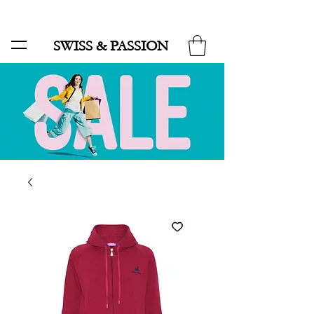
SALE BIS ZU 70 % UND KOSTENLOSER LIEFERUNG MINIMUM ORDER 99.90
SWISS & PASSION