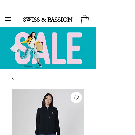
SALE BIS ZU 70 % UND KOSTENLOSER LIEFERUNG MINIMUM ORDER 99.90
SWISS & PASSION