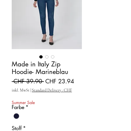
Made in Italy Zip
Hoodie- Marineblau
Standardpreis
Sale-Preis
 CHF 39.90 
CHF 23.94
inkl. MwSt
|
Standard Delivery : CHF
Summer Sale
Farbe
*
Stoff
*