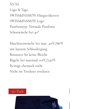
XS-XL
Logo & Tags:
SWISS&PASSION Hängeetiketten
SWISS&PASSION Logo
Passformtyp: Normale Passform
Schonwäsche bei 40°
Maschinenwäsche bei max. 40ºC/86ºF
mit kurzem Schleudergang
Benutzen Sie keine Bleiche
Bügeln bei maximal 110ºC/230ºF
Reinige chemisch nicht
Nicht im Trockner trocknen
5er-Pack
4 pack