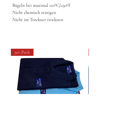
Bügeln bei maximal 110ºC/230ºF
Nicht chemisch reinigen
Nicht im Trockner trocknen
5er-Pack
4 pack