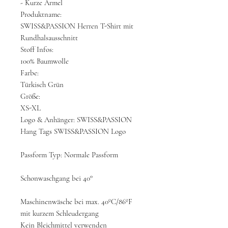
- Kurze Ärmel
Produktname:
SWISS&PASSION Herren T-Shirt mit
Rundhalsausschnitt
Stoff Infos:
100% Baumwolle
Farbe:
Türkisch Grün
Größe:
XS-XL
Logo & Anhänger: SWISS&PASSION
Hang Tags SWISS&PASSION Logo
Passform Typ: Normale Passform
Schonwaschgang bei 40°
Maschinenwäsche bei max. 40ºC/86ºF
mit kurzem Schleudergang
Kein Bleichmittel verwenden