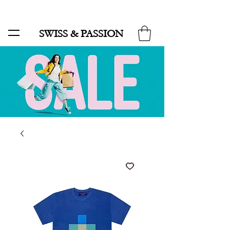
SALE BIS ZU 70 % UND KOSTENLOSER LIEFERUNG MINIMUM ORDER 99.90
SWISS & PASSION