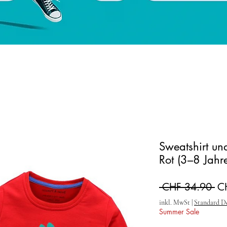
Sweatshirt und
Rot (3–8 Jahr
St
 CHF 34.90 
C
inkl. MwSt
|
Standard D
Summer Sale