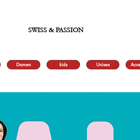
 BIS ZU 70 % UND KOSTENLOSER LIEFERUNG MINIMUM ORDER 99.90
SWISS & PASSION
Damen
kids
Unisex
Acce