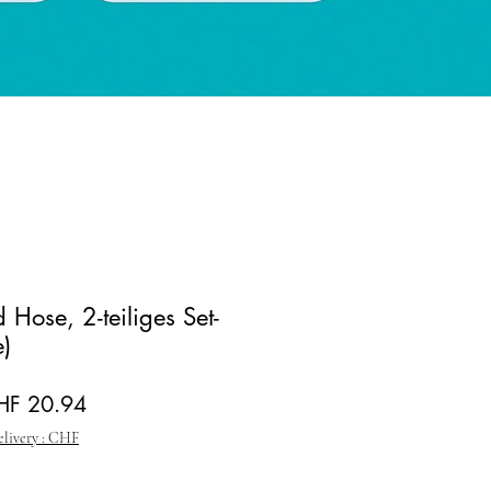
 Hose, 2-teiliges Set-
e)
andardpreis
Sale-Preis
HF 20.94
elivery : CHF