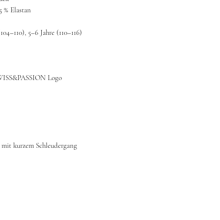
5 % Elastan
104–110), 5–6 Jahre (110–116)
SWISS&PASSION Logo
 mit kurzem Schleudergang