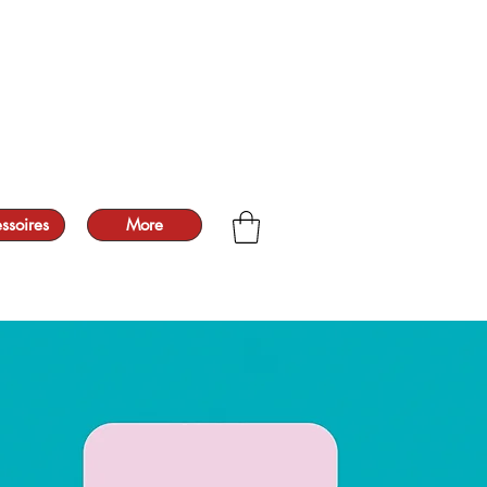
ssoires
More