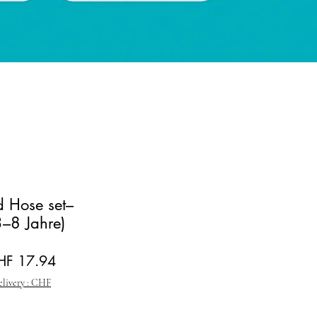
d Hose set–
–8 Jahre)
andardpreis
Sale-Preis
HF 17.94
elivery : CHF