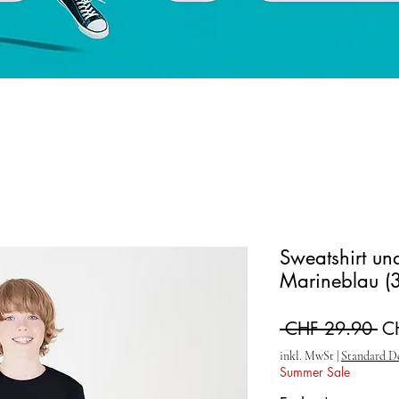
Sweatshirt un
Marineblau (3
St
 CHF 29.90 
C
inkl. MwSt
|
Standard D
Summer Sale