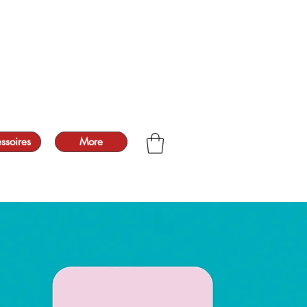
ssoires
More