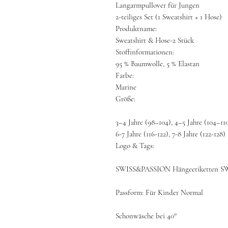
Langarmpullover für Jungen
2-teiliges Set (1 Sweatshirt + 1 Hose)
Produktname:
Sweatshirt & Hose-2 Stück
Stoffinformationen:
95 % Baumwolle, 5 % Elastan
Farbe:
Marine
Größe:
3–4 Jahre (98–104), 4–5 Jahre (104–110
6-7 Jahre (116-122), 7-8 Jahre (122-128)
Logo & Tags:
SWISS&PASSION Hängeetiketten 
Passform: Für Kinder Normal
Schonwäsche bei 40°