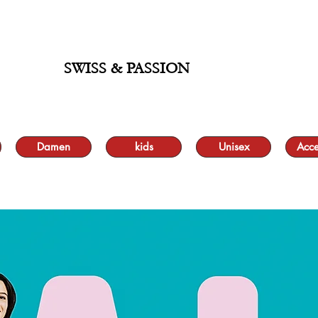
 BIS ZU 70 % UND KOSTENLOSER LIEFERUNG MINIMUM ORDER 99.90
SWISS & PASSION
Damen
kids
Unisex
Acce