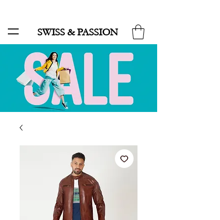
SALE BIS ZU 70 % UND KOSTENLOSER LIEFERUNG MINIMUM ORDER 99.90
SWISS & PASSION