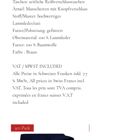
Taschen: seitliche Reißverschlusstaschen
Ärmel: Manschetten mit Knopfverschluss
Stoff/Muster: hochwertiges
Lammleder/uni
Futter/Polsterung: gefüttert
Obermaterial: 100 % Lammleder
Futter: 100 % Baumwolle
Farbe : Braun
VAT / MWST INCLUDED
Alle Preise in Schweizer Franken inkl. 7.7
% MwSt, All prices in Swiss Francs incl.
VAT, Tous les prix sont TVA compris,
exprimées en francs suisses V.A.T
included
5er-Pack
4 pack