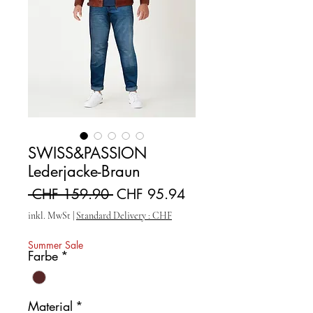
SWISS&PASSION
Lederjacke-Braun
Standardpreis
Sale-Preis
 CHF 159.90 
CHF 95.94
inkl. MwSt
|
Standard Delivery : CHF
Summer Sale
Farbe
*
Material
*