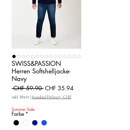
SWISS&PASSION
Herren Softshelljacke-
Navy
Standardpreis
Sale-Preis
 CHF 59.90 
CHF 35.94
inkl. MwSt
|
Standard Delivery : CHF
Summer Sale
Farbe
*