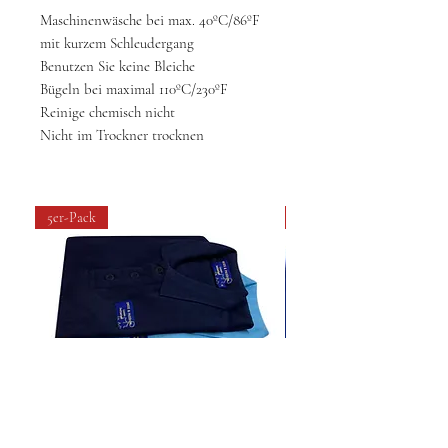
Maschinenwäsche bei max. 40ºC/86ºF
mit kurzem Schleudergang
Benutzen Sie keine Bleiche
Bügeln bei maximal 110ºC/230ºF
Reinige chemisch nicht
Nicht im Trockner trocknen
5er-Pack
4 pack