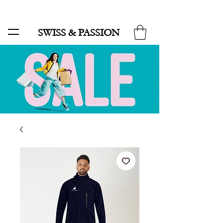
SALE BIS ZU 70 % UND KOSTENLOSER LIEFERUNG MINIMUM ORDER 99.90
SWISS & PASSION