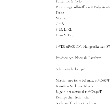
Futter 100 % Nylon
Polsterung/Füllstoff 100 % Polyester
Farbe:
Marine
Größe:
S, M, L, XL
Logo & Tags:
SWISS&PASSION Hängeetiketten 
Passformtyp: Normale Passform
Schonwäsche bei 40°
Maschinenwäsche bei max. 40ºC/86ºF
Benutzen Sie keine Bleiche
Bügeln bei maximal 110ºC/230ºF
Reinige chemisch nicht
Nicht im Trockner trocknen