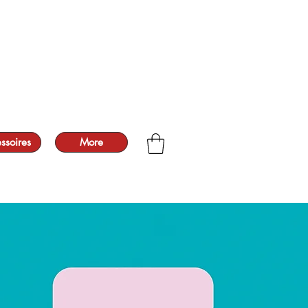
ssoires
More