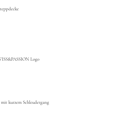
-Steppdecke
SWISS&PASSION Logo
 mit kurzem Schleudergang