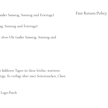
Free Return Policy
(außer Samstag, Sonntag und Feiertage)
🇨🇭 Swiss-designed c
tag, Sonntag und Feiertage)
👕 Soft, breathable fab
💧 Easy care: machine 
r 18:00 Uhr (außer Samstag, Sonntag und
🔁 14-day hassle-free r
🚚 Free shipping with
kühleren Tagen ist diese leichte, wattierte
ige. Es verfügt über zwei Seitentaschen, Chest
Logo-Patch