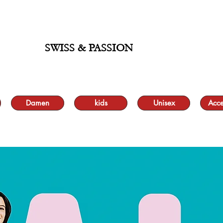
 BIS ZU 70 % UND KOSTENLOSER LIEFERUNG MINIMUM ORDER 99.90
SWISS & PASSION
Damen
kids
Unisex
Acce