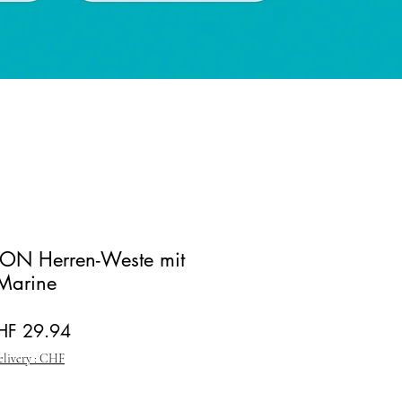
ON Herren-Weste mit
Marine
andardpreis
Sale-Preis
HF 29.94
elivery : CHF