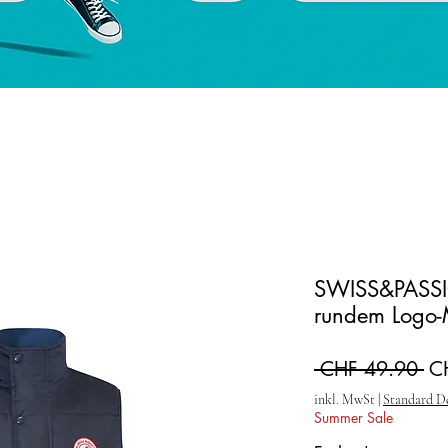
SWISS&PASSI
rundem Logo-
St
 CHF 49.90 
C
inkl. MwSt
|
Standard D
Summer Sale