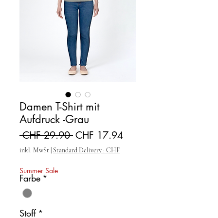
Damen T-Shirt mit
Aufdruck -Grau
Standardpreis
Sale-Preis
 CHF 29.90 
CHF 17.94
inkl. MwSt
|
Standard Delivery : CHF
Summer Sale
Farbe
*
Stoff
*