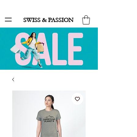
SALE BIS ZU 70 % UND KOSTENLOSER LIEFERUNG MINIMUM ORDER 99.90
SWISS & PASSION