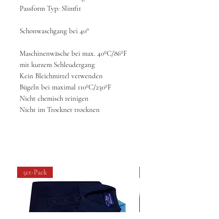
Passform Typ: Slimfit
Schonwaschgang bei 40°
Maschinenwäsche bei max. 40ºC/86ºF
mit kurzem Schleudergang
Kein Bleichmittel verwenden
Bügeln bei maximal 110ºC/230ºF
Nicht chemisch reinigen
Nicht im Trockner trocknen
5er-Pack
4 pack